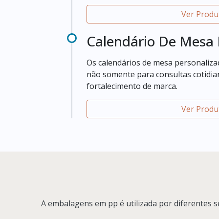
brindes em feiras e outros eventos,
Ver Produ
de serviço deve-se prezar por uma g
produtos com um alto impacto visua
Calendário De Mesa 
Os calendários de mesa personaliza
não somente para consultas cotidi
fortalecimento de marca.
Ver Produ
A embalagens em pp é utilizada por diferentes se