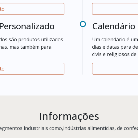
 ao procurar por esse tipo
to
ráfica que confecciona
l.
Personalizado
Calendário
dos são produtos utilizados
Um calendário é um
anas, mas também para
dias e datas para d
civis e religiosos d
pode assumir diver
to
cliente.
Informações
gmentos industriais como,indústrias alimentícias, de confecçõ