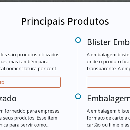
Principais Produtos
Blister Em
dos são produtos utilizados
A embalagem blister
anas, mas também para
onde o produto fica
tal nomenclatura por conta
transparente. A em
ente dito.
e resistentes.
to
izado
Embalagem 
em fornecido para empresas
A embalagem bliste
e seus produtos. Esse item
formato de cartela 
nica para servir como
cartão ou filme plást