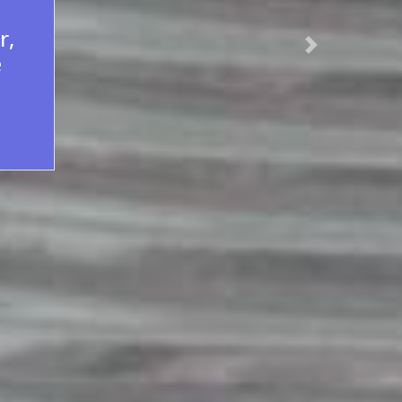
s
Next
á