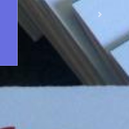
r,
Next
e