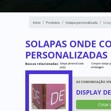
Início
Produtos
Solapa personalizada
Sola
SOLAPAS ONDE C
PERSONALIZADAS
Buscas relacionadas:
Solapa personalizada
Comprar solapa p
preço
embalagem
A3 COMUNICAÇÃO VIS
DISPLAY D
Cotar 