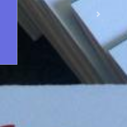
r,
Next
e